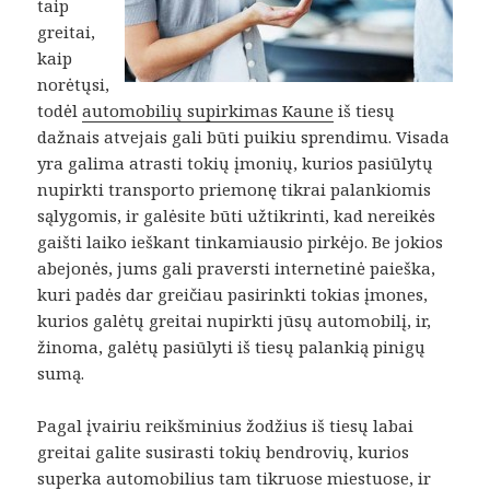
taip
greitai,
kaip
norėtųsi,
todėl
automobilių supirkimas Kaune
iš tiesų
dažnais atvejais gali būti puikiu sprendimu. Visada
yra galima atrasti tokių įmonių, kurios pasiūlytų
nupirkti transporto priemonę tikrai palankiomis
sąlygomis, ir galėsite būti užtikrinti, kad nereikės
gaišti laiko ieškant tinkamiausio pirkėjo. Be jokios
abejonės, jums gali praversti internetinė paieška,
kuri padės dar greičiau pasirinkti tokias įmones,
kurios galėtų greitai nupirkti jūsų automobilį, ir,
žinoma, galėtų pasiūlyti iš tiesų palankią pinigų
sumą.
Pagal įvairiu reikšminius žodžius iš tiesų labai
greitai galite susirasti tokių bendrovių, kurios
superka automobilius tam tikruose miestuose, ir