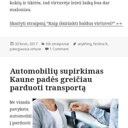
kokių ir tikitės, tad virtuvėje leisti laiką bus dar
maloniau.
Skaityti straipsnį “Kaip išsirinkti baldus virtuvei?” »
Paskelbta
Kategorijos
Žymos
30 kovo, 2017
Kiti straipsniai
anything
,
festina lt
,
patogiausia virtuve
1 Comment
Automobilių supirkimas
Kaune padės greičiau
parduoti transportą
Ne visada
pavyksta
automobil
į parduoti