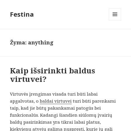
Festina
MENIU
IR
VALDIKLIAI
Žyma:
anything
Kaip išsirinkti baldus
virtuvei?
Virtuvės įrengimas visada turi būti labai
apgalvotas, o
baldai virtuvei
turi būti parenkami
taip, kad jie būtų pakankamai patogūs bei
funkcionalūs. Kadangi šiandien siūlomų įvairių
baldų pasirinkimas yra tikrai labai platus,
kiekvienu atveju galima nuspręsti, kurie jų gali