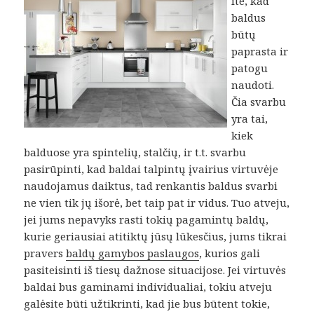
ite, kad
baldus
būtų
paprasta ir
patogu
naudoti.
Čia svarbu
yra tai,
kiek
balduose yra spintelių, stalčių, ir t.t. svarbu
pasirūpinti, kad baldai talpintų įvairius virtuvėje
naudojamus daiktus, tad renkantis baldus svarbi
ne vien tik jų išorė, bet taip pat ir vidus. Tuo atveju,
jei jums nepavyks rasti tokių pagamintų baldų,
kurie geriausiai atitiktų jūsų lūkesčius, jums tikrai
pravers
baldų gamybos paslaugos
, kurios gali
pasiteisinti iš tiesų dažnose situacijose. Jei virtuvės
baldai bus gaminami individualiai, tokiu atveju
galėsite būti užtikrinti, kad jie bus būtent tokie,