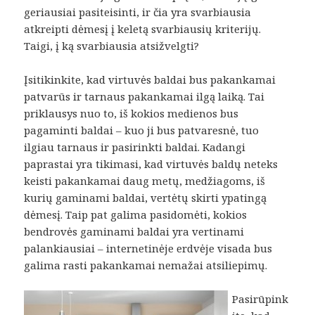
geriausiai pasiteisinti, ir čia yra svarbiausia
atkreipti dėmesį į keletą svarbiausių kriterijų.
Taigi, į ką svarbiausia atsižvelgti?
Įsitikinkite, kad virtuvės baldai bus pakankamai
patvarūs ir tarnaus pakankamai ilgą laiką. Tai
priklausys nuo to, iš kokios medienos bus
pagaminti baldai – kuo ji bus patvaresnė, tuo
ilgiau tarnaus ir pasirinkti baldai. Kadangi
paprastai yra tikimasi, kad virtuvės baldų neteks
keisti pakankamai daug metų, medžiagoms, iš
kurių gaminami baldai, vertėtų skirti ypatingą
dėmesį. Taip pat galima pasidomėti, kokios
bendrovės gaminami baldai yra vertinami
palankiausiai – internetinėje erdvėje visada bus
galima rasti pakankamai nemažai atsiliepimų.
Pasirūpink