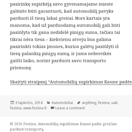
pasirinkę supirkėją savo gyvenamajame mieste
galėsite būti garantuoti, kad automobilį pavyks
parduoti iš tiesų labai greitai. Nors kartais yra
manoma, kad už parduodamą automobilį gali būti
pasiūlyta tik gana nedidelė pinigų suma, tačiau tai
tikrai nėra tiesa – kiekvienu atveju bus galima
pasirinkti tokias įmones, kurios galėtų pasiūlyti iš
tiesų palankią pinigų sumą, ir jums nebereikės
gaišti laiko, norint parduoti savo transporto
priemonę.
Skaityti straipsnį “Automobilių supirkimas Kaune padės 
Paskelbta
Kategorijos
Žymos
3 lapkričio, 2016
Automobiliai
anything
,
festina
,
uab
festina
,
www festina lt
Leave a comment
© 2026 Festina. Automobilių supirkimas Kaune padės greičiau
parduoti transportą.