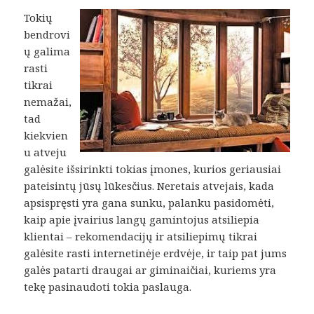
Tokių
bendrovi
ų galima
rasti
tikrai
nemažai,
tad
kiekvien
u atveju
galėsite išsirinkti tokias įmones, kurios geriausiai
pateisintų jūsų lūkesčius. Neretais atvejais, kada
apsispręsti yra gana sunku, palanku pasidomėti,
kaip apie įvairius langų gamintojus atsiliepia
klientai – rekomendacijų ir atsiliepimų tikrai
galėsite rasti internetinėje erdvėje, ir taip pat jums
galės patarti draugai ar giminaičiai, kuriems yra
tekę pasinaudoti tokia paslauga.