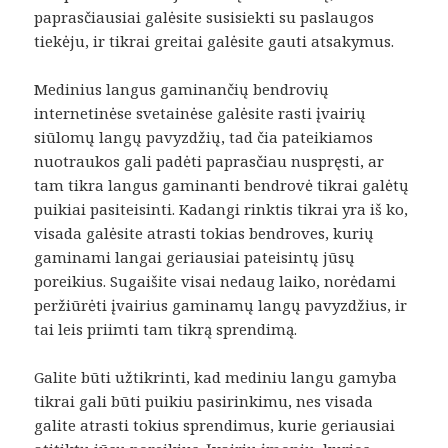
paprasčiausiai galėsite susisiekti su paslaugos
tiekėju, ir tikrai greitai galėsite gauti atsakymus.
Medinius langus gaminančių bendrovių
internetinėse svetainėse galėsite rasti įvairių
siūlomų langų pavyzdžių, tad čia pateikiamos
nuotraukos gali padėti paprasčiau nuspręsti, ar
tam tikra langus gaminanti bendrovė tikrai galėtų
puikiai pasiteisinti. Kadangi rinktis tikrai yra iš ko,
visada galėsite atrasti tokias bendroves, kurių
gaminami langai geriausiai pateisintų jūsų
poreikius. Sugaišite visai nedaug laiko, norėdami
peržiūrėti įvairius gaminamų langų pavyzdžius, ir
tai leis priimti tam tikrą sprendimą.
Galite būti užtikrinti, kad mediniu langu gamyba
tikrai gali būti puikiu pasirinkimu, nes visada
galite atrasti tokius sprendimus, kurie geriausiai