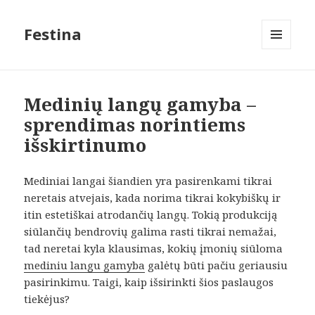
Festina
MENIU
IR
VALDIKLIAI
Medinių langų gamyba –
sprendimas norintiems
išskirtinumo
Mediniai langai šiandien yra pasirenkami tikrai
neretais atvejais, kada norima tikrai kokybiškų ir
itin estetiškai atrodančių langų. Tokią produkciją
siūlančių bendrovių galima rasti tikrai nemažai,
tad neretai kyla klausimas, kokių įmonių siūloma
mediniu langu gamyba
galėtų būti pačiu geriausiu
pasirinkimu. Taigi, kaip išsirinkti šios paslaugos
tiekėjus?