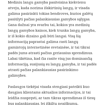
Mediniu langu gamyba pasiteisina kiekvienu
atveju, kada norima išskirtinių langų, ir visada
galima pasirinkti tokias bendroves, kurios galėtų
pasiūlyti pačias palankiausias gamybos sąlygas.
Gana dažnai yra svarbu tai, kokios yra medinių
langų gamybos kainos, kiek trunka langų gamyba,
ir iš kokio dizaino gali būti langai. Visą šią
informaciją paprastai galima rasti langų
gamintojų internetinėse svetainėse, ir tai tikrai
padės jums atrasti pačius geriausius sprendimus.
Labai tikėtina, kad čia rasite visą jus dominančią
informaciją, susijusią su langų gamyba, ir tai padės
atrasti pačias palankiausias pasirinkimo
galimybes.
Paslaugos tiekėjai visada stengiasi pateikti kuo
daugiau klientams aktualios informacijos, ir tai
leidžia nuspręsti, ar tam tikras sprendimas iš tiesų
bus palankiausias. Jei iškiltų neaiškumų,