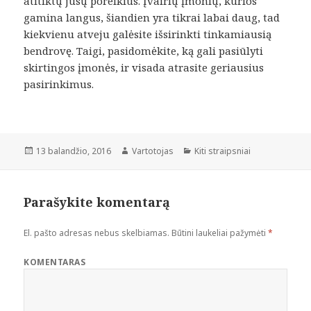
atitiktų jūsų poreikius. Įvairių įmonių, kurios
gamina langus, šiandien yra tikrai labai daug, tad
kiekvienu atveju galėsite išsirinkti tinkamiausią
bendrovę. Taigi, pasidomėkite, ką gali pasiūlyti
skirtingos įmonės, ir visada atrasite geriausius
pasirinkimus.
Paskelbta
Autorius
Kategorijos
13 balandžio, 2016
Vartotojas
Kiti straipsniai
Parašykite komentarą
El. pašto adresas nebus skelbiamas.
Būtini laukeliai pažymėti
*
KOMENTARAS