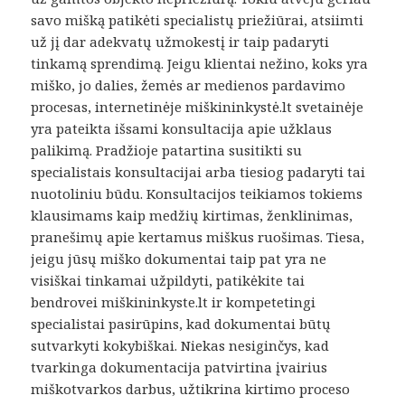
savo mišką patikėti specialistų priežiūrai, atsiimti
už jį dar adekvatų užmokestį ir taip padaryti
tinkamą sprendimą. Jeigu klientai nežino, koks yra
miško, jo dalies, žemės ar medienos pardavimo
procesas, internetinėje miškininkystė.lt svetainėje
yra pateikta išsami konsultacija apie užklaus
palikimą. Pradžioje patartina susitikti su
specialistais konsultacijai arba tiesiog padaryti tai
nuotoliniu būdu. Konsultacijos teikiamos tokiems
klausimams kaip medžių kirtimas, ženklinimas,
pranešimų apie kertamus miškus ruošimas. Tiesa,
jeigu jūsų miško dokumentai taip pat yra ne
visiškai tinkamai užpildyti, patikėkite tai
bendrovei miškininkyste.lt ir kompetetingi
specialistai pasirūpins, kad dokumentai būtų
sutvarkyti kokybiškai. Niekas nesiginčys, kad
tvarkinga dokumentacija patvirtina įvairius
miškotvarkos darbus, užtikrina kirtimo proceso