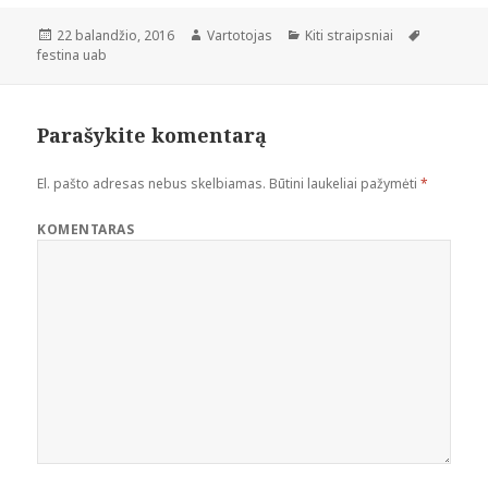
Paskelbta
Autorius
Kategorijos
Žymos
22 balandžio, 2016
Vartotojas
Kiti straipsniai
festina uab
Parašykite komentarą
El. pašto adresas nebus skelbiamas.
Būtini laukeliai pažymėti
*
KOMENTARAS