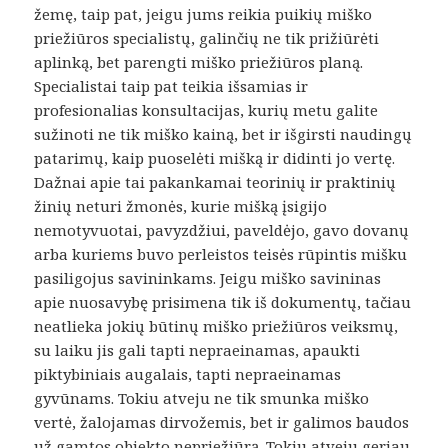
žemę, taip pat, jeigu jums reikia puikių miško
priežiūros specialistų, galinčių ne tik prižiūrėti
aplinką, bet parengti miško priežiūros planą.
Specialistai taip pat teikia išsamias ir
profesionalias konsultacijas, kurių metu galite
sužinoti ne tik miško kainą, bet ir išgirsti naudingų
patarimų, kaip puoselėti mišką ir didinti jo vertę.
Dažnai apie tai pakankamai teorinių ir praktinių
žinių neturi žmonės, kurie mišką įsigijo
nemotyvuotai, pavyzdžiui, paveldėjo, gavo dovanų
arba kuriems buvo perleistos teisės rūpintis mišku
pasiligojus savininkams. Jeigu miško savininas
apie nuosavybę prisimena tik iš dokumentų, tačiau
neatlieka jokių būtinų miško priežiūros veiksmų,
su laiku jis gali tapti nepraeinamas, apaukti
piktybiniais augalais, tapti nepraeinamas
gyvūnams. Tokiu atveju ne tik smunka miško
vertė, žalojamas dirvožemis, bet ir galimos baudos
už gamtos objekto nepriežiūrą. Tokiu atveju geriau