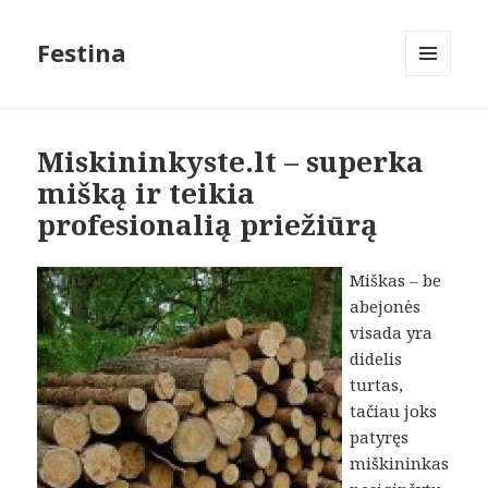
Festina
MENIU
IR
VALDIKLIAI
Miskininkyste.lt – superka
mišką ir teikia
profesionalią priežiūrą
Miškas – be
abejonės
visada yra
didelis
turtas,
tačiau joks
patyręs
miškininkas