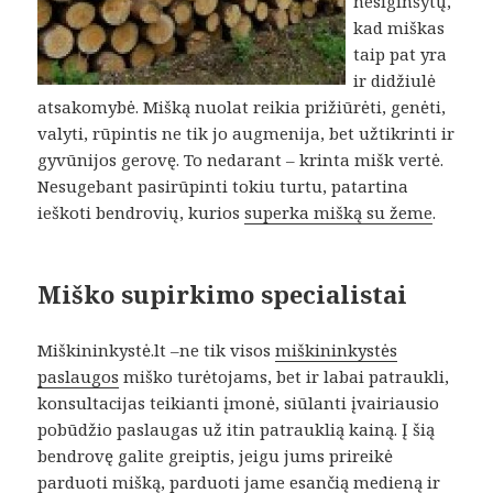
nesiginšytų,
kad miškas
taip pat yra
ir didžiulė
atsakomybė. Mišką nuolat reikia prižiūrėti, genėti,
valyti, rūpintis ne tik jo augmenija, bet užtikrinti ir
gyvūnijos gerovę. To nedarant – krinta mišk vertė.
Nesugebant pasirūpinti tokiu turtu, patartina
ieškoti bendrovių, kurios
superka mišką su žeme
.
Miško supirkimo specialistai
Miškininkystė.lt –ne tik visos
miškininkystės
paslaugos
miško turėtojams, bet ir labai patraukli,
konsultacijas teikianti įmonė, siūlanti įvairiausio
pobūdžio paslaugas už itin patrauklią kainą. Į šią
bendrovę galite greiptis, jeigu jums prireikė
parduoti mišką, parduoti jame esančią medieną ir