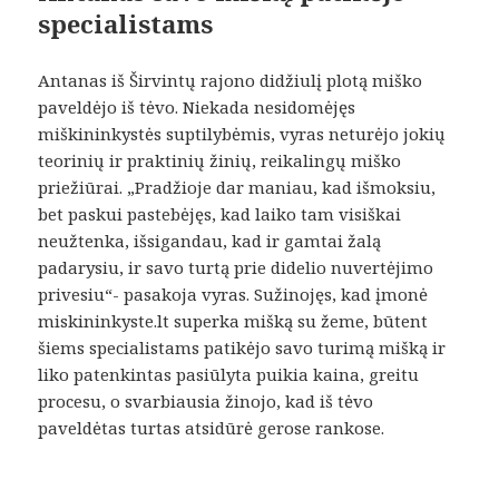
specialistams
Antanas iš Širvintų rajono didžiulį plotą miško
paveldėjo iš tėvo. Niekada nesidomėjęs
miškininkystės suptilybėmis, vyras neturėjo jokių
teorinių ir praktinių žinių, reikalingų miško
priežiūrai. „Pradžioje dar maniau, kad išmoksiu,
bet paskui pastebėjęs, kad laiko tam visiškai
neužtenka, išsigandau, kad ir gamtai žalą
padarysiu, ir savo turtą prie didelio nuvertėjimo
privesiu“- pasakoja vyras. Sužinojęs, kad įmonė
miskininkyste.lt superka mišką su žeme, būtent
šiems specialistams patikėjo savo turimą mišką ir
liko patenkintas pasiūlyta puikia kaina, greitu
procesu, o svarbiausia žinojo, kad iš tėvo
paveldėtas turtas atsidūrė gerose rankose.