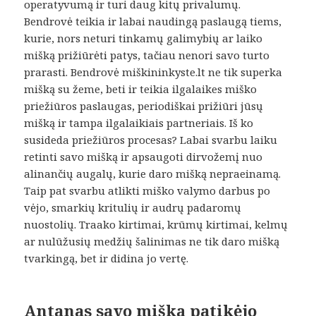
operatyvumą ir turi daug kitų privalumų.
Bendrovė teikia ir labai naudingą paslaugą tiems,
kurie, nors neturi tinkamų galimybių ar laiko
mišką prižiūrėti patys, tačiau nenori savo turto
prarasti. Bendrovė miškininkyste.lt ne tik superka
mišką su žeme, beti ir teikia ilgalaikes miško
priežiūros paslaugas, periodiškai prižiūri jūsų
mišką ir tampa ilgalaikiais partneriais. Iš ko
susideda priežiūros procesas? Labai svarbu laiku
retinti savo mišką ir apsaugoti dirvožemį nuo
alinančių augalų, kurie daro mišką nepraeinamą.
Taip pat svarbu atlikti miško valymo darbus po
vėjo, smarkių kritulių ir audrų padaromų
nuostolių. Traako kirtimai, krūmų kirtimai, kelmų
ar nulūžusių medžių šalinimas ne tik daro mišką
tvarkingą, bet ir didina jo vertę.
Antanas savo mišką patikėjo